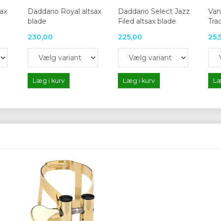
ax
Daddario Royal altsax
Daddario Select Jazz
Van
blade
Filed altsax blade
Trad
230,00
225,00
25,
Læg i kurv
Læg i kurv
Læ