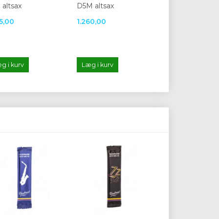
 altsax
D5M altsax
altsax
35,00
1.260,00
1.655,00
g i kurv
Læg i kurv
Læg i kurv