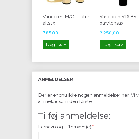
Vandoren M/O ligatur
Vandoren V16 B5
altsax
barytonsax
385,00
2.250,00
Læg i kurv
Læg i kurv
ANMELDELSER
Der er endnu ikke nogen anmeldelser her. Vi vil
anmelde som den første.
Tilføj anmeldelse:
Fornavn og Efternavn(e)