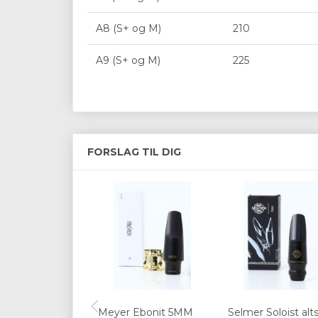
A8 (S+ og M)
210
A9 (S+ og M)
225
FORSLAG TIL DIG
Meyer Ebonit 5MM
Selmer Soloist alt