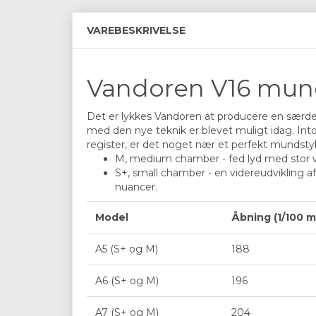
VAREBESKRIVELSE
Vandoren V16 munds
Det er lykkes Vandoren at producere en særde
med den nye teknik er blevet muligt idag. Int
register, er det noget nær et perfekt mundsty
M, medium chamber - fed lyd med stor varm
S+, small chamber - en videreudvikling a
nuancer.
Model
Åbning (1/100 
A5 (S+ og M)
188
A6 (S+ og M)
196
A7 (S+ og M)
204