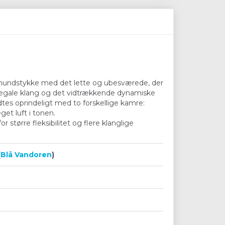
t mundstykke med det lette og ubesværede, der
g egale klang og det vidtrækkende dynamiske
tes oprindeligt med to forskellige kamre:
get luft i tonen.
tørre fleksibilitet og flere klanglige
(
Blå Vandoren
)