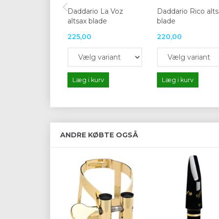
Daddario La Voz
Daddario Rico alts
altsax blade
blade
225,00
220,00
Læg i kurv
Læg i kurv
ANDRE KØBTE OGSÅ