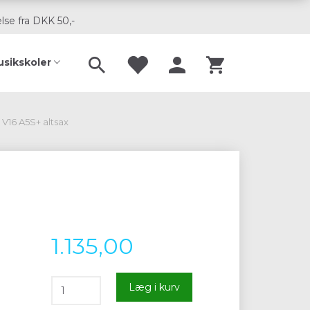
lse fra DKK 50,-
usikskoler
V16 A5S+ altsax
1.135,00
Læg i kurv