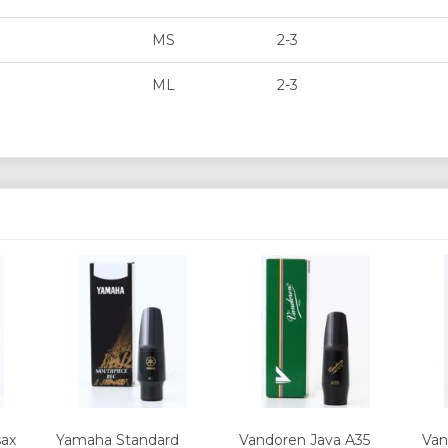
MS
2-3
ML
2-3
sax
Yamaha Standard
Vandoren Java A35
Va