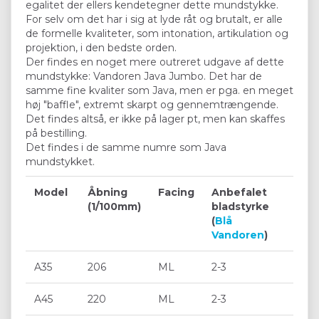
egalitet der ellers kendetegner dette mundstykke.
For selv om det har i sig at lyde råt og brutalt, er alle
de formelle kvaliteter, som intonation, artikulation og
projektion, i den bedste orden.
Der findes en noget mere outreret udgave af dette
mundstykke: Vandoren Java Jumbo. Det har de
samme fine kvaliter som Java, men er pga. en meget
høj "baffle", extremt skarpt og gennemtrængende.
Det findes altså, er ikke på lager pt, men kan skaffes
på bestilling.
Det findes i de samme numre som Java
mundstykket.
Model
Åbning
Facing
Anbefalet
(1/100mm)
bladstyrke
(
Blå
Vandoren
)
A35
206
ML
2-3
A45
220
ML
2-3