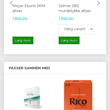
Meyer Ebonit 5MM
Selmer S80
Se
altsax
mundstykke altsax
mu
1.500,00
1.350,00
1.
Læg i kurv
Læg i kurv
L
PASSER SAMMEN MED