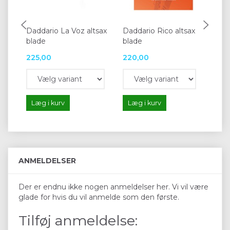
Daddario La Voz altsax
Daddario Rico altsax
Da
blade
blade
bl
225,00
220,00
23
Læg i kurv
Læg i kurv
L
ANMELDELSER
Der er endnu ikke nogen anmeldelser her. Vi vil være
glade for hvis du vil anmelde som den første.
Tilføj anmeldelse: