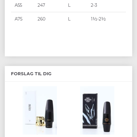
A55
247
L
2-3
A75
260
L
1½-2½
FORSLAG TIL DIG