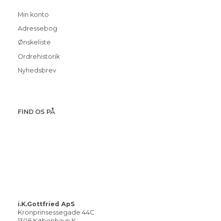
Min konto
Adressebog
Ønskeliste
Ordrehistorik
Nyhedsbrev
FIND OS PÅ
i.K.Gottfried ApS
Kronprinsessegade 44C
1306 København K