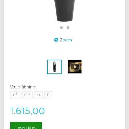
Zoom
Vælg
åbning:
C*
C**
D
F
1.615,00
Læg i kurv