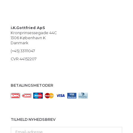
i.K.Gottfried ApS
Kronprinsessegade 44C
1306 København K
Danmark
(+45) 33111047
CVR 44152207
BETALINGSMETODER
TILMELD NYHEDSBREV
Email-