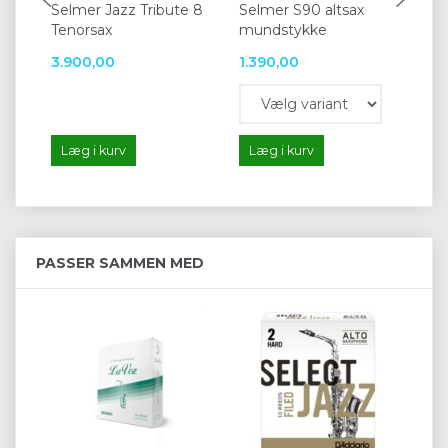
Selmer Jazz Tribute 8
Selmer S90 altsax
Sel
Tenorsax
mundstykke
mu
3.900,00
1.390,00
1.
Læg i kurv
Læg i kurv
L
PASSER SAMMEN MED