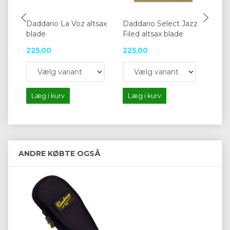
Daddario La Voz altsax
Daddario Select Jazz
Va
blade
Filed altsax blade
bl
225,00
225,00
25
Læg i kurv
Læg i kurv
L
ANDRE KØBTE OGSÅ