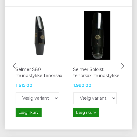
Selmer S80
Selmer Soloist
Va
mundstykke tenorsax
tenorsax mundstykke
te
1.615,00
1.990,00
1.1
Læg i kurv
Læg i kurv
L