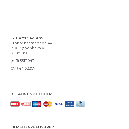
i.K.Gottfried ApS
Kronprinsessegade 44C
1306 København K
Danmark
(+45) 33111047
CVR 44152207
BETALINGSMETODER
TILMELD NYHEDSBREV