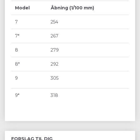
Model
Åbning (1/100 mm)
7
254
7*
267
8
279
8*
292
9
305
9*
318
FORSLAG TIL DIG