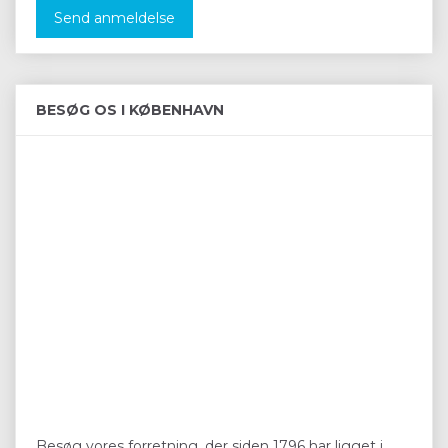
Send anmeldelse
BESØG OS I KØBENHAVN
Besøg vores forretning, der siden 1796 har ligget i