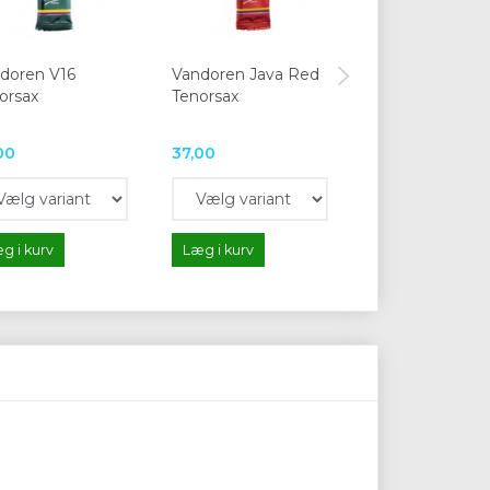
doren V16
Vandoren Java Red
Vandoren Java
orsax
Tenorsax
Tenorsax
00
37,00
37,00
g i kurv
Læg i kurv
Læg i kurv