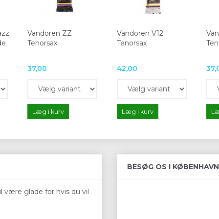
azz
Vandoren ZZ
Vandoren V12
Van
de
Tenorsax
Tenorsax
Ten
37,00
42,00
37,
Læg i kurv
Læg i kurv
Læ
BESØG OS I KØBENHAVN
 være glade for hvis du vil