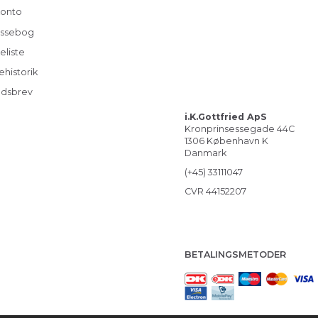
konto
ssebog
eliste
ehistorik
dsbrev
i.K.Gottfried ApS
Kronprinsessegade 44C
1306 København K
Danmark
(+45) 33111047
CVR 44152207
BETALINGSMETODER