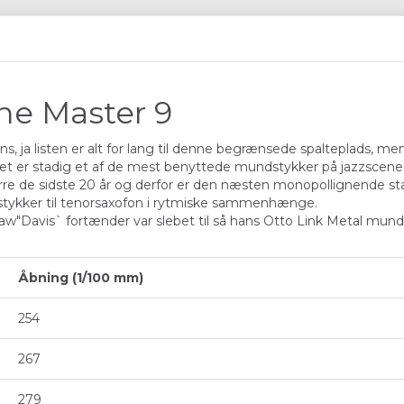
ne Master 9
 ja listen er alt for lang til denne begrænsede spalteplads, men
t er stadig et af de mest benyttede mundstykker på jazzscene
re de sidste 20 år og derfor er den næsten monopollignende sta
stykker til tenorsaxofon i rytmiske sammenhænge.
Davis` fortænder var slebet til så hans Otto Link Metal mundsty
Åbning (1/100 mm)
254
267
279