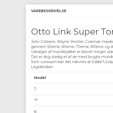
VAREBESKRIVELSE
Otto Link Super To
John Coltrane, Wayne Shorter, Coleman Hawkins,
gennem 50erne, 60erne, 70erne, 80erne og de
Udvalget af mundstykker er blevet meget stør
Det er dog stadig et af de mest brugte mund
Som curiosum kan det nævnes at Eddie"Lockjaw"
Legoklodser.
Model
7
7*
8