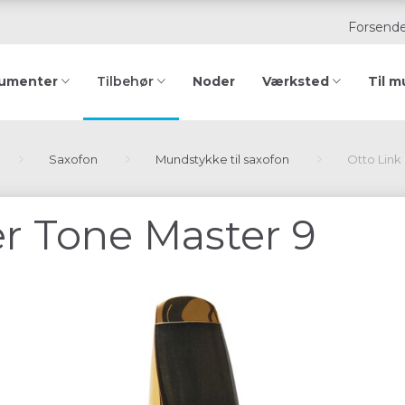
Forsende
rumenter
Noder
Værksted
Til m
Tilbehør
Saxofon
Mundstykke til saxofon
Otto Link
er Tone Master 9