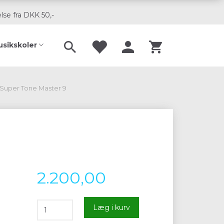
lse fra DKK 50,-
usikskoler
 Super Tone Master 9
2.200,00
Læg i kurv