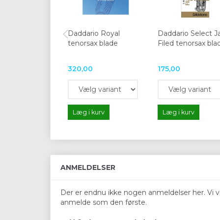
Daddario Royal
Daddario Select J
tenorsax blade
Filed tenorsax bla
320,00
175,00
Læg i kurv
Læg i kurv
ANMELDELSER
Der er endnu ikke nogen anmeldelser her. Vi vil
anmelde som den første.