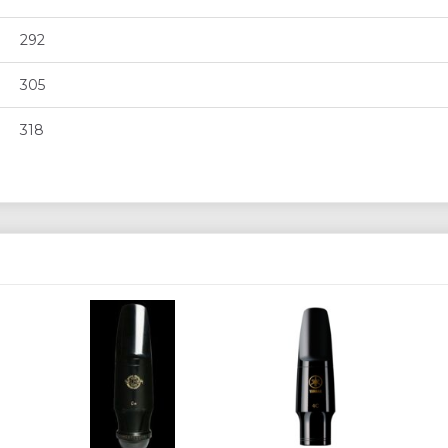
292
305
318