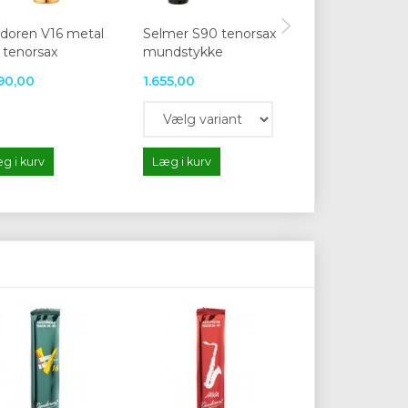
doren V16 metal
Selmer S90 tenorsax
DAddario Selec
 tenorsax
mundstykke
D6M tenorsax
90,00
1.655,00
1.480,00
g i kurv
Læg i kurv
Læg i kurv