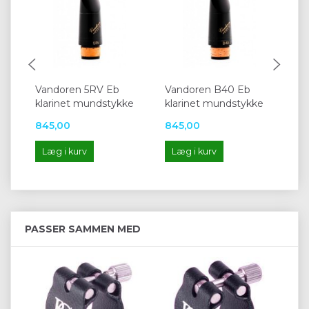
Vandoren 5RV Eb
Vandoren B40 Eb
Va
klarinet mundstykke
klarinet mundstykke
kl
845,00
845,00
84
Læg i kurv
Læg i kurv
L
PASSER SAMMEN MED