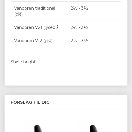
Vandoren traditional
2½ - 3½
(blå)
Vandoren V21 (lyseblå
2½ - 3½
Vandoren V12 (grå)
2½ - 3½
Shine bright.
FORSLAG TIL DIG