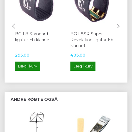
BG L8 Standard
BG L8SR Super
Va
ligatur Eb klarinet
Revelation ligatur Eb
so
klarinet
295,00
405,00
41
Læg i kurv
Læg i kurv
L
ANDRE KØBTE OGSÅ