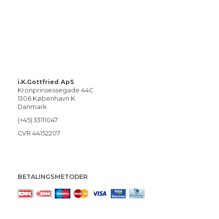
i.K.Gottfried ApS
Kronprinsessegade 44C
1306 København K
Danmark
(+45) 33111047
CVR 44152207
BETALINGSMETODER