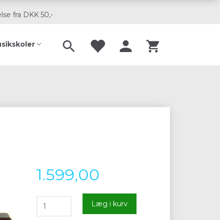
lse fra DKK 50,-
usikskoler
1.599,00
Læg i kurv