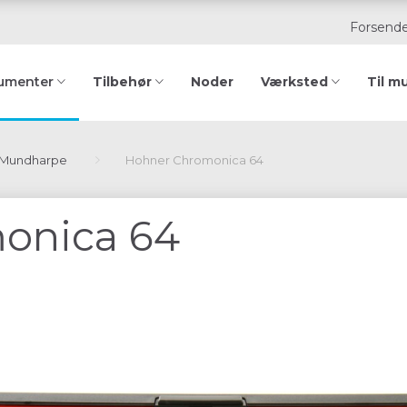
Forsende
Tilbehør
Noder
Værksted
Til m
rumenter
Mundharpe
Hohner Chromonica 64
onica 64