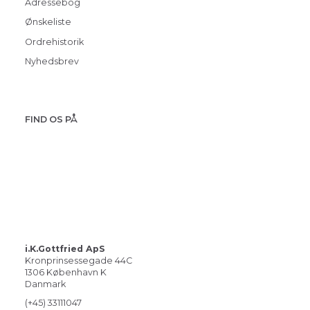
Adressebog
Ønskeliste
Ordrehistorik
Nyhedsbrev
FIND OS PÅ
i.K.Gottfried ApS
Kronprinsessegade 44C
1306 København K
Danmark
(+45) 33111047