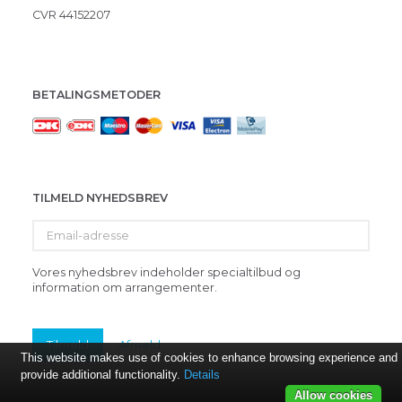
CVR 44152207
BETALINGSMETODER
TILMELD NYHEDSBREV
Email-
adresse
Vores nyhedsbrev indeholder specialtilbud og
information om arrangementer.
Tilmeld
Afmeld
This website makes use of cookies to enhance browsing experience and
provide additional functionality.
Details
Allow cookies