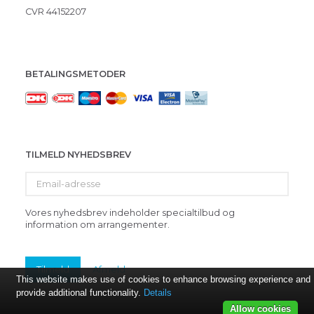
CVR 44152207
BETALINGSMETODER
TILMELD NYHEDSBREV
Email-
adresse
Vores nyhedsbrev indeholder specialtilbud og
information om arrangementer.
Tilmeld
Afmeld
This website makes use of cookies to enhance browsing experience and
provide additional functionality.
Details
Allow cookies