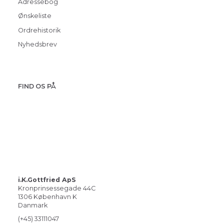
Adressebog
Ønskeliste
Ordrehistorik
Nyhedsbrev
FIND OS PÅ
i.K.Gottfried ApS
Kronprinsessegade 44C
1306 København K
Danmark
(+45) 33111047