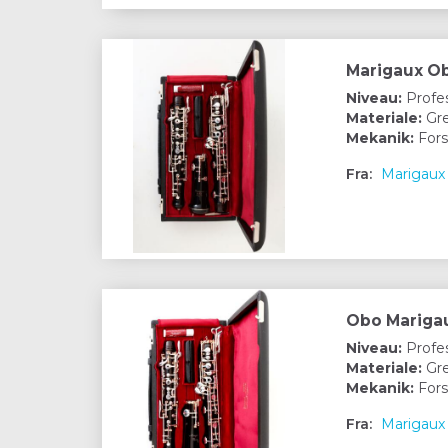
Marigaux O
Niveau:
Profes
Materiale:
Gre
Mekanik:
Fors
Fra:
Marigaux
Obo Mariga
Niveau:
Profes
Materiale:
Gre
Mekanik:
Fors
Fra:
Marigaux