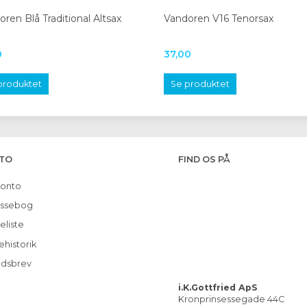
ren Blå Traditional Altsax
Vandoren V16 Tenorsax
0
37,00
produktet
Se produktet
TO
FIND OS PÅ
konto
ssebog
eliste
ehistorik
dsbrev
i.K.Gottfried ApS
Kronprinsessegade 44C