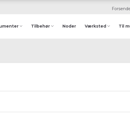
Forsende
rumenter
Tilbehør
Noder
Værksted
Til m