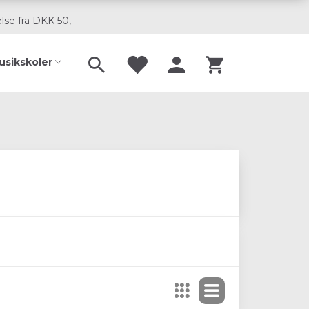
lse fra DKK 50,-
usikskoler