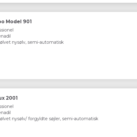
bo Model 901
sionel
nadil
ølvet nysølv, semi-automatisk
ux 2001
sionel
nadil
ølvet nysølv/ forgyldte søjler, semi-automatisk