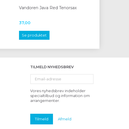
Vandoren Java Red Tenorsax
Moeck 1210 skol
37,00
620,00
Se produktet
Læg i kurv
TILMELD NYHEDSBREV
Email-
adresse
Vores nyhedsbrev indeholder
specialtilbud og information om
arrangementer.
Tilmeld
Afmeld