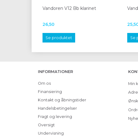
Vandoren V12 Bb klarinet
Vando
26,50
25,5
Se produktet
Se 
INFORMATIONER
KON
Om os
Min 
Finansiering
Adre
Kontakt og åbningstider
Ønsk
Handelsbetingelser
Ordr
Fragt og levering
Nyhe
Oversigt
Undervisning