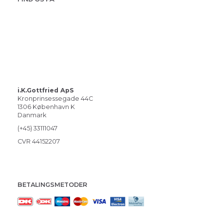
i.K.Gottfried ApS
Kronprinsessegade 44C
1306 København K
Danmark
(+45) 33111047
CVR 44152207
BETALINGSMETODER