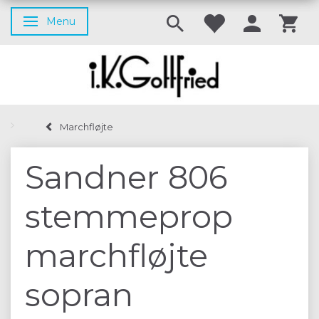
Menu
Skifte navigation
Marchfløjte
Sandner 806
stemmeprop
marchfløjte
sopran