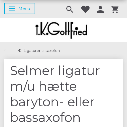
Menu
Skifte navigation
Ligaturer til saxofon
Selmer ligatur
m/u hætte
baryton- eller
bassaxofon