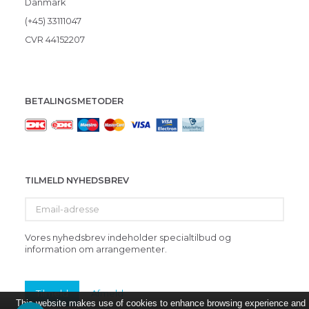
Danmark
(+45) 33111047
CVR 44152207
BETALINGSMETODER
TILMELD NYHEDSBREV
Email-
adresse
Vores nyhedsbrev indeholder specialtilbud og
information om arrangementer.
Tilmeld
Afmeld
This website makes use of cookies to enhance browsing experience and