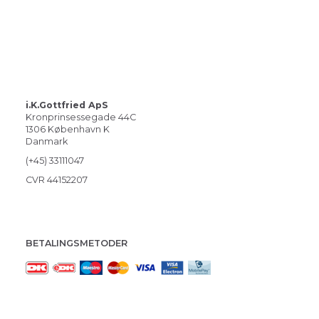
i.K.Gottfried ApS
Kronprinsessegade 44C
1306 København K
Danmark
(+45) 33111047
CVR 44152207
BETALINGSMETODER