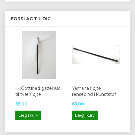
FORSLAG TIL DIG
i.K.Gottfried gazeklud
Yamaha fløjte
til tværfløjte
rensepind i kunststof
35,00
67,00
Læg i kurv
Læg i kurv