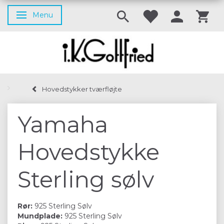
Menu
Skifte navigation
Hovedstykker tværfløjte
Yamaha
Hovedstykke
Sterling sølv
Rør:
925 Sterling Sølv
Mundplade:
925 Sterling Sølv