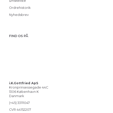
Ønskeliste
Ordrehistorik
Nyhedsbrev
FIND OS PÅ
i.K.Gottfried ApS
Kronprinsessegade 44C
1306 København K
Danmark
(+45) 33111047
CVR 44152207