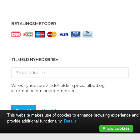
BETALINGSMETODER
TILMELD NYHEDSBREV
Email-
adresse
Vores nyhedsbrev indeholder specialtilbud og
information om arrangementer.
Tilmeld
Afmeld
This website makes use of cookies to enhance browsing experience and
provide additional functionality.
Details
Allow cookies