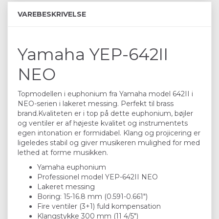
VAREBESKRIVELSE
Yamaha YEP-642II
NEO
Topmodellen i euphonium fra Yamaha model 642II i
NEO-serien i lakeret messing. Perfekt til brass
brand.Kvaliteten er i top på dette euphonium, bøjler
og ventiler er af højeste kvalitet og instrumentets
egen intonation er formidabel. Klang og projicering er
ligeledes stabil og giver musikeren mulighed for med
lethed at forme musikken.
Yamaha euphonium
Professionel model YEP-642II NEO
Lakeret messing
Boring: 15-16.8 mm (0.591-0.661")
Fire ventiler (3+1) fuld kompensation
Klangstykke 300 mm (11 4/5")