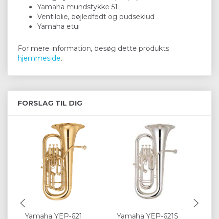
Yamaha mundstykke 51L
Ventilolie, bøjledfedt og pudseklud
Yamaha etui
For mere information, besøg dette produkts
hjemmeside
.
FORSLAG TIL DIG
Yamaha YEP-621
Yamaha YEP-621S
Ya