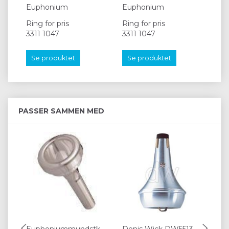
Euphonium
Euphonium
Eu
Ring for pris
Ring for pris
Rin
3311 1047
3311 1047
33
Se produktet
Se produktet
S
PASSER SAMMEN MED
Euphoniummundstk.
Denis Wick DW5513
Eu