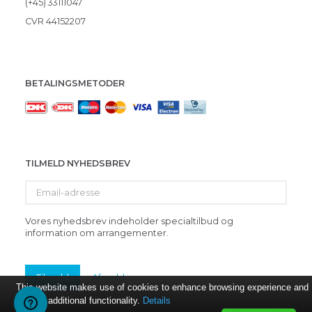
(+45) 33111047
CVR 44152207
BETALINGSMETODER
TILMELD NYHEDSBREV
Email-
adresse
Vores nyhedsbrev indeholder specialtilbud og
information om arrangementer.
Tilmeld
Afmeld
This website makes use of cookies to enhance browsing experience and
provide additional functionality.
Details