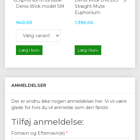
Denis Wick model SM
Straight Mute
So
Euphonium
940,00
1.390,00
3.
Læg i kurv
Læg i kurv
L
ANMELDELSER
Der er endnu ikke nogen anmeldelser her. Vi vil være
glade for hvis du vil anmelde som den første.
Tilføj anmeldelse:
Fornavn og Efternavn(e)