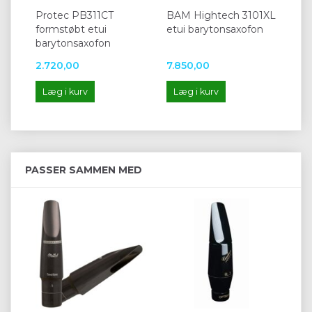
Protec PB311CT
BAM Hightech 3101XL
formstøbt etui
etui barytonsaxofon
barytonsaxofon
2.720,00
7.850,00
Læg i kurv
Læg i kurv
PASSER SAMMEN MED