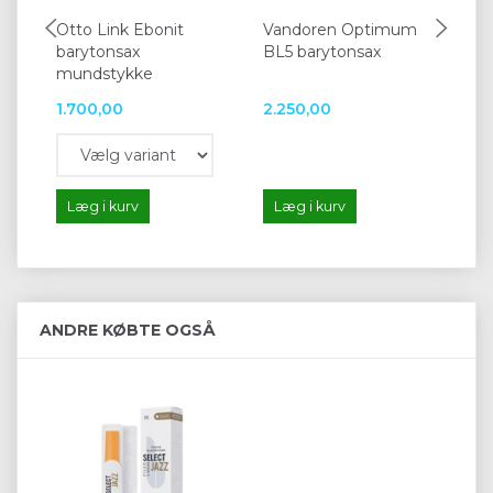
Otto Link Ebonit
Vandoren Optimum
Va
barytonsax
BL5 barytonsax
Tra
mundstykke
1.700,00
2.250,00
68
Læg i kurv
Læg i kurv
L
ANDRE KØBTE OGSÅ