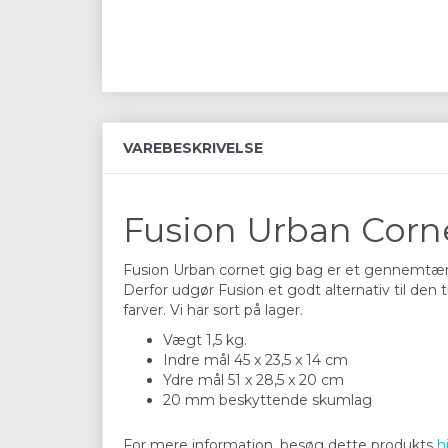
VAREBESKRIVELSE
Fusion Urban Corn
Fusion Urban cornet gig bag er et gennemtænk
Derfor udgør Fusion et godt alternativ til den tra
farver. Vi har sort på lager.
Vægt 1,5 kg.
Indre mål 45 x 23,5 x 14 cm
Ydre mål 51 x 28,5 x 20 cm
20 mm beskyttende skumlag
For mere information, besøg dette produkts
h