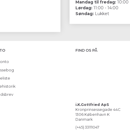
Mandag til fredag:
10:00 
Lørdag:
11:00 - 14:00
Søndag:
Lukket
TO
FIND OS PÅ
konto
ssebog
eliste
ehistorik
dsbrev
i.K.Gottfried ApS
Kronprinsessegade 44C
1306 København K
Danmark
(+45) 33111047