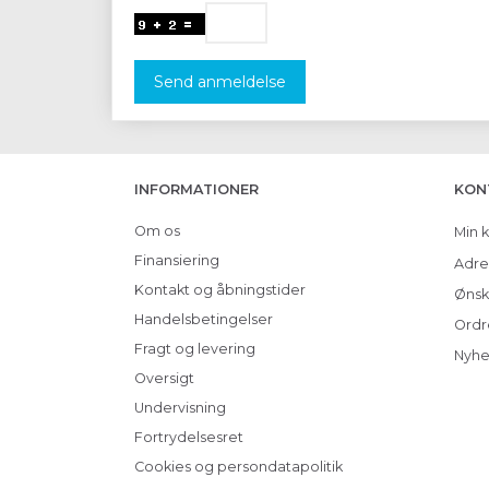
Send anmeldelse
INFORMATIONER
KON
Om os
Min 
Finansiering
Adre
Kontakt og åbningstider
Ønsk
Handelsbetingelser
Ordr
Fragt og levering
Nyhe
Oversigt
Undervisning
Fortrydelsesret
Cookies og persondatapolitik