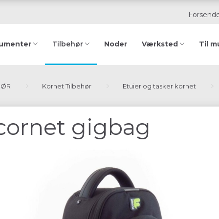
Forsende
rumenter
Noder
Værksted
Til m
Tilbehør
HØR
Kornet Tilbehør
Etuier og tasker kornet
cornet gigbag