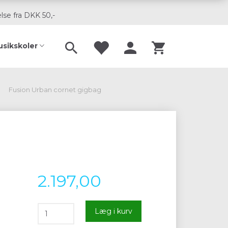
lse fra DKK 50,-
usikskoler
Fusion Urban cornet gigbag
2.197,00
Læg i kurv