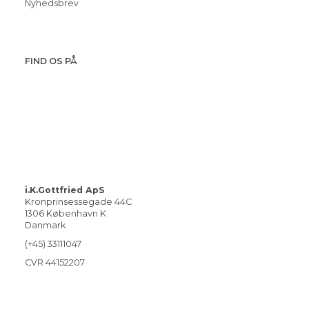
Nyhedsbrev
FIND OS PÅ
i.K.Gottfried ApS
Kronprinsessegade 44C
1306 København K
Danmark
(+45) 33111047
CVR 44152207