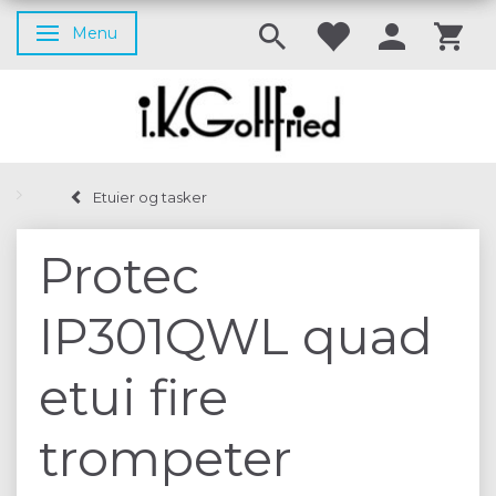
Menu
Skifte navigation
Etuier og tasker
Protec
IP301QWL quad
etui fire
trompeter