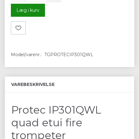
Læg i kurv
Model/varenr.:
TGPROTECIP301QWL
VAREBESKRIVELSE
Protec IP301QWL
quad etui fire
trompeter