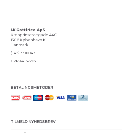
i.K.Gottfried ApS
Kronprinsessegade 44C
1306 København K
Danmark
(+45) 33111047
CVR 44152207
BETALINGSMETODER
TILMELD NYHEDSBREV
Email-