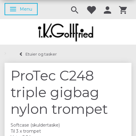
Menu
Skifte navigation
Etuier og tasker
ProTec C248
triple gigbag
nylon trompet
Softcase (skuldertaske)
Til 3 x trompet