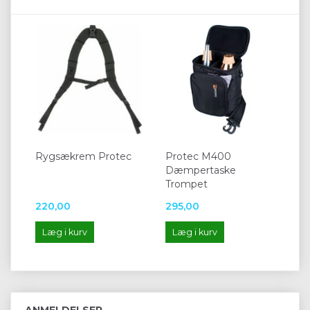
Rygsækrem Protec
Protec M400
Dæmpertaske
Trompet
220,00
295,00
Læg i kurv
Læg i kurv
ANMELDELSER