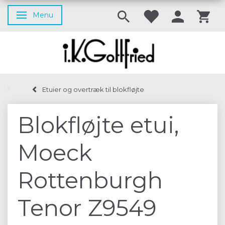
Menu
Skifte navigation
Etuier og overtræk til blokfløjte
Blokfløjte etui,
Moeck
Rottenburgh
Tenor Z9549