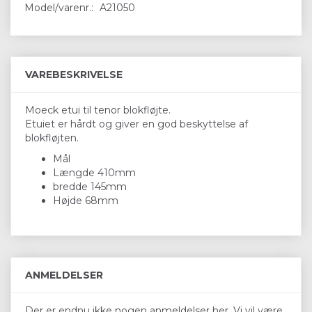
Model/varenr.:
A21050
VAREBESKRIVELSE
Moeck etui til tenor blokfløjte.
Etuiet er hårdt og giver en god beskyttelse af
blokfløjten.
Mål
Længde 410mm
bredde 145mm
Højde 68mm
ANMELDELSER
Der er endnu ikke nogen anmeldelser her. Vi vil være