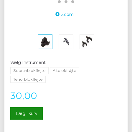
Zoom
Vælg
Instrument:
Sopranblokfløjte
Altblokfløjte
Tenorblokfløjte
30,00
Læg i kurv