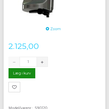
Zoom
2.125,00
Læg i kurv
Model/varenr.:
S90120