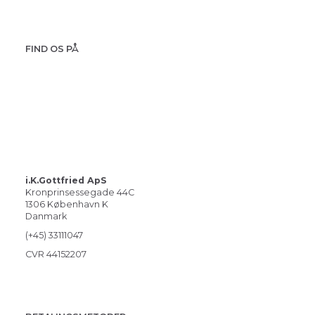
FIND OS PÅ
i.K.Gottfried ApS
Kronprinsessegade 44C
1306 København K
Danmark
(+45) 33111047
CVR 44152207