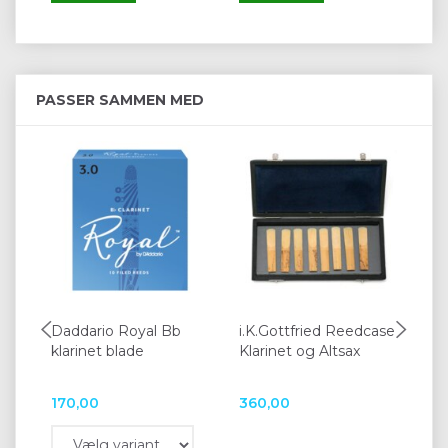
PASSER SAMMEN MED
Daddario Royal Bb
i.K.Gottfried Reedcase
BG
klarinet blade
Klarinet og Altsax
Kla
170,00
360,00
12