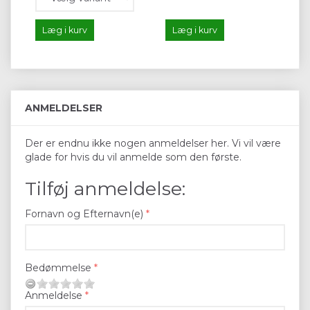
Læg i kurv
Læg i kurv
L
ANMELDELSER
Der er endnu ikke nogen anmeldelser her. Vi vil være
glade for hvis du vil anmelde som den første.
Tilføj anmeldelse:
Fornavn og Efternavn(e)
Bedømmelse
Anmeldelse