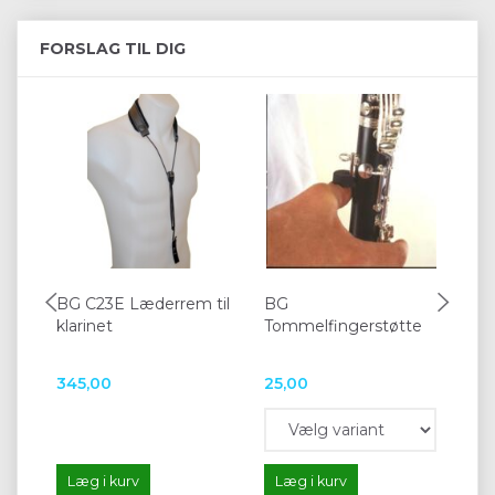
FORSLAG TIL DIG
BG C23E Læderrem til
BG
To
klarinet
Tommelfingerstøtte
To
3
345,00
25,00
26
Læg i kurv
Læg i kurv
L