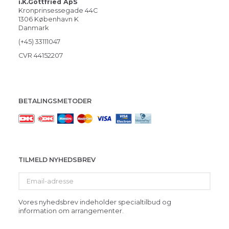
i.K.Gottfried ApS
Kronprinsessegade 44C
1306 København K
Danmark
(+45) 33111047
CVR 44152207
BETALINGSMETODER
TILMELD NYHEDSBREV
Email-
adresse
Vores nyhedsbrev indeholder specialtilbud og
information om arrangementer.