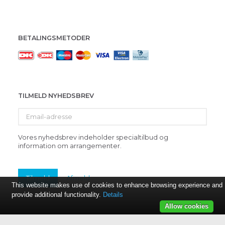
BETALINGSMETODER
TILMELD NYHEDSBREV
Email-
adresse
Vores nyhedsbrev indeholder specialtilbud og
information om arrangementer.
Tilmeld
Afmeld
This website makes use of cookies to enhance browsing experience and
provide additional functionality.
Details
Allow cookies