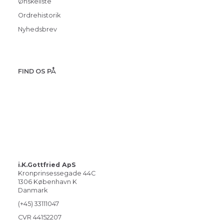
Ønskeliste
Ordrehistorik
Nyhedsbrev
FIND OS PÅ
i.K.Gottfried ApS
Kronprinsessegade 44C
1306 København K
Danmark
(+45) 33111047
CVR 44152207