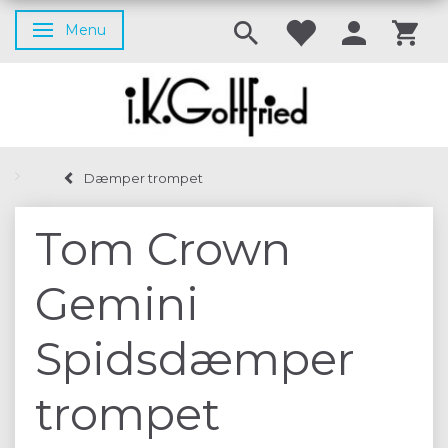
Menu
Skifte navigation
Dæmper trompet
Tom Crown
Gemini
Spidsdæmper
trompet