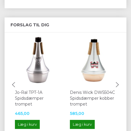
FORSLAG TIL DIG
Jo-Ral TPT-1A
Denis Wick DW5504C
Hu
Spidsdæmper
Spidsdæmper kobber
Sp
trompet
trompet
tr
465,00
585,00
30
Læg i kurv
Læg i kurv
L