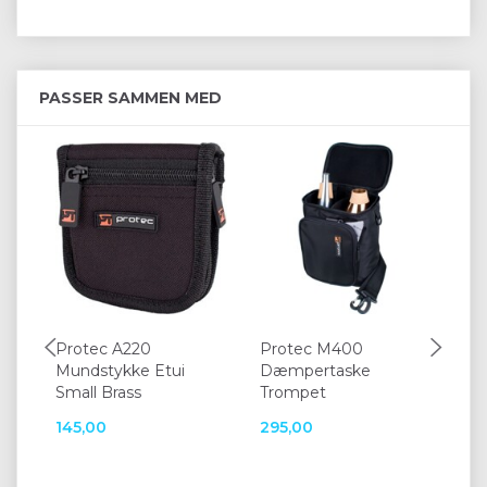
PASSER SAMMEN MED
Protec A220
Protec M400
Ea
Mundstykke Etui
Dæmpertaske
Small Brass
Trompet
145,00
295,00
19