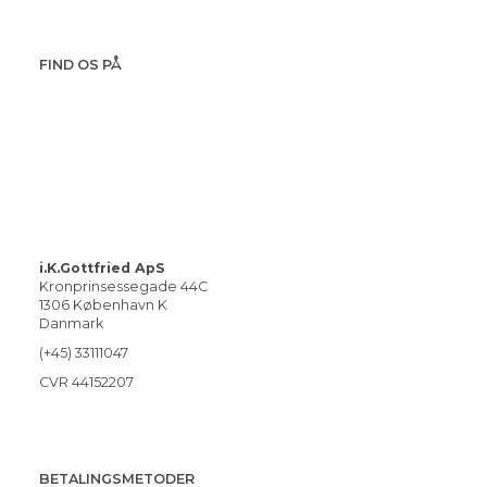
FIND OS PÅ
i.K.Gottfried ApS
Kronprinsessegade 44C
1306 København K
Danmark
(+45) 33111047
CVR 44152207
BETALINGSMETODER