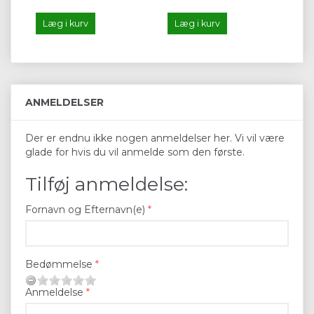
Læg i kurv
Læg i kurv
L
ANMELDELSER
Der er endnu ikke nogen anmeldelser her. Vi vil være
glade for hvis du vil anmelde som den første.
Tilføj anmeldelse:
Fornavn og Efternavn(e)
Bedømmelse
Anmeldelse