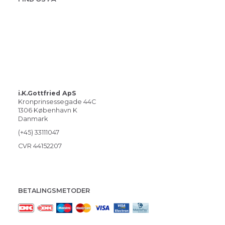
i.K.Gottfried ApS
Kronprinsessegade 44C
1306 København K
Danmark
(+45) 33111047
CVR 44152207
BETALINGSMETODER