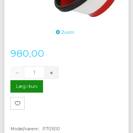
Zoom
980,00
Læg i kurv
Model/varenr.:
P701510