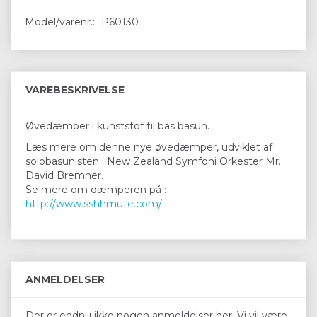
Model/varenr.:
P60130
VAREBESKRIVELSE
Øvedæmper i kunststof til bas basun.
Læs mere om denne nye øvedæmper, udviklet af
solobasunisten i New Zealand Symfoni Orkester Mr.
David Bremner.
Se mere om dæmperen på :
http://www.sshhmute.com/
ANMELDELSER
Der er endnu ikke nogen anmeldelser her. Vi vil være