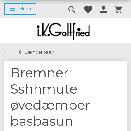
Menu
Skifte navigation
Dæmper basun
Bremner
Sshhmute
øvedæmper
basbasun