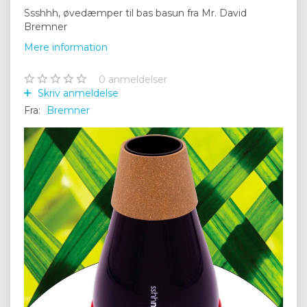
Ssshhh, øvedæmper til bas basun fra Mr. David
Bremner
Mere information
0
anmeldelser
Skriv anmeldelse
Fra:
Bremner