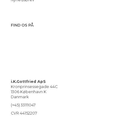
FIND OS PÅ
i.K.Gottfried ApS
Kronprinsessegade 44C
1306 København K
Danmark
(+45) 33111047
CVR 44152207