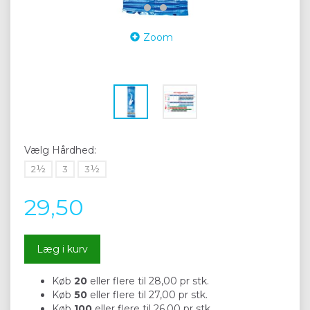
Zoom
Vælg
Hårdhed:
2½
3
3½
29,50
Læg i kurv
Køb
20
eller flere til
28,00
pr stk.
Køb
50
eller flere til
27,00
pr stk.
Køb
100
eller flere til
26,00
pr stk.