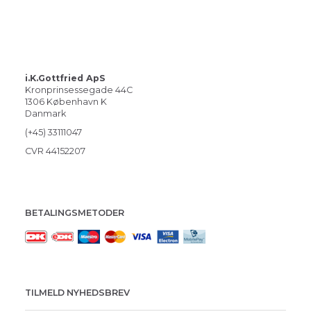
i.K.Gottfried ApS
Kronprinsessegade 44C
1306 København K
Danmark
(+45) 33111047
CVR 44152207
BETALINGSMETODER
TILMELD NYHEDSBREV