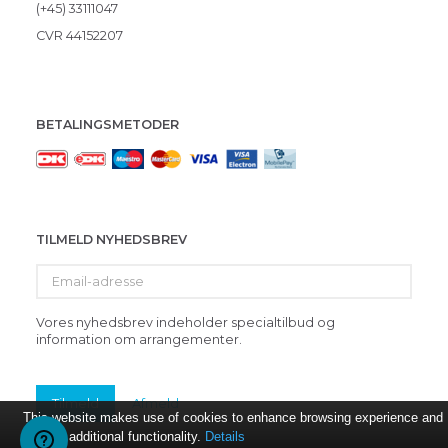
(+45) 33111047
CVR 44152207
BETALINGSMETODER
TILMELD NYHEDSBREV
Email-
adresse
Vores nyhedsbrev indeholder specialtilbud og
information om arrangementer.
Tilmeld
Afmeld
This website makes use of cookies to enhance browsing experience and
provide additional functionality.
Details