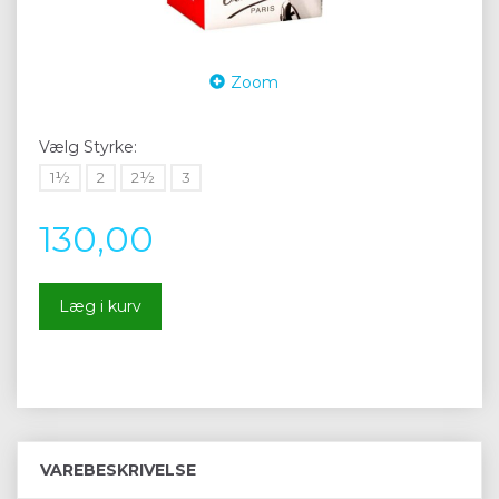
Zoom
Vælg
Styrke:
1½
2
2½
3
130,00
Læg i kurv
VAREBESKRIVELSE