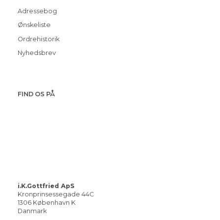
Adressebog
Ønskeliste
Ordrehistorik
Nyhedsbrev
FIND OS PÅ
i.K.Gottfried ApS
Kronprinsessegade 44C
1306 København K
Danmark