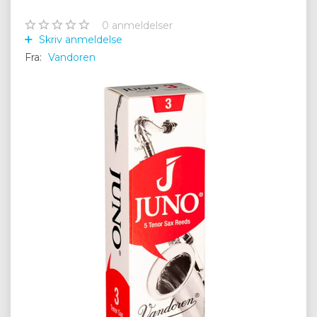
0
anmeldelser
Skriv anmeldelse
Fra:
Vandoren