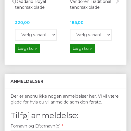
Daddario Royal
Vandoren Traditional
Va
tenorsax blade
tenorsax blade
Tra
320,00
185,00
37
Læg i kurv
Læg i kurv
L
ANMELDELSER
Der er endnu ikke nogen anmeldelser her. Vi vil være
glade for hvis du vil anmelde som den første.
Tilføj anmeldelse:
Fornavn og Efternavn(e)