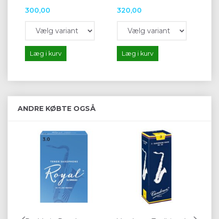
300,00
320,00
18
Læg i kurv
Læg i kurv
L
ANDRE KØBTE OGSÅ