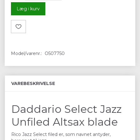
Læg i kurv
Model/varenr.:
O507750
VAREBESKRIVELSE
Daddario Select Jazz
Unfiled Altsax blade
Rico Jazz Select filed er, som navnet antyder,