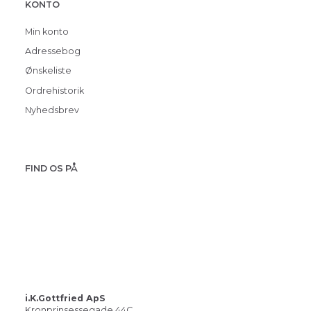
KONTO
Min konto
Adressebog
Ønskeliste
Ordrehistorik
Nyhedsbrev
FIND OS PÅ
i.K.Gottfried ApS
Kronprinsessegade 44C