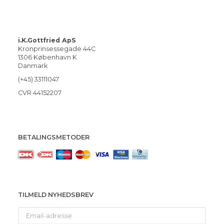
i.K.Gottfried ApS
Kronprinsessegade 44C
1306 København K
Danmark
(+45) 33111047
CVR 44152207
BETALINGSMETODER
TILMELD NYHEDSBREV
Email-
adresse