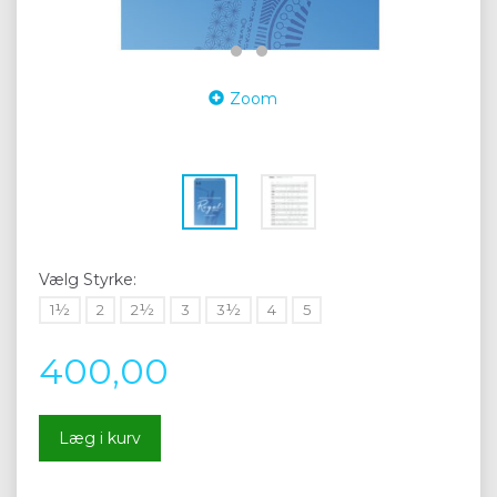
Zoom
Vælg
Styrke:
1½
2
2½
3
3½
4
5
400,00
Læg i kurv