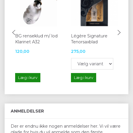
BG renseklud m/ lod
Légère Signature
Lé
Klarinet A32
Tenorsaxblad
Bb-
120,00
275,00
27
Læg i kurv
Læg i kurv
L
ANMELDELSER
Der er endnu ikke nogen anmeldelser her. Vi vil være
glade for hvis du vil anmelde som den første.