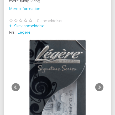
mere fyldig klang.
Mere information
0
anmeldelser
Skriv anmeldelse
Fra:
Légère