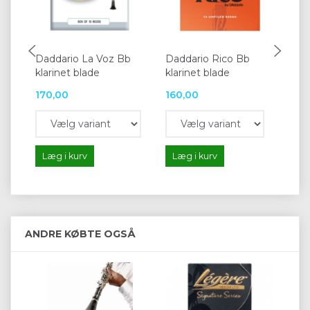
Daddario La Voz Bb
Daddario Rico Bb
Lé
klarinet blade
klarinet blade
Bb-
170,00
160,00
27
Læg i kurv
Læg i kurv
L
ANDRE KØBTE OGSÅ