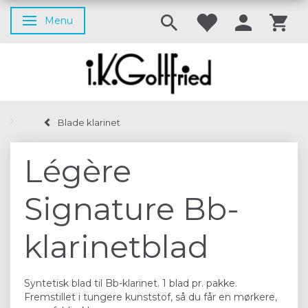
Menu
Skifte navigation
Blade klarinet
Légère
Signature Bb-
klarinetblad
Syntetisk blad til Bb-klarinet. 1 blad pr. pakke.
Fremstillet i tungere kunststof, så du får en mørkere,