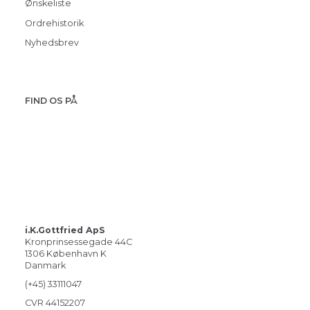
Ønskeliste
Ordrehistorik
Nyhedsbrev
FIND OS PÅ
i.K.Gottfried ApS
Kronprinsessegade 44C
1306 København K
Danmark
(+45) 33111047
CVR 44152207