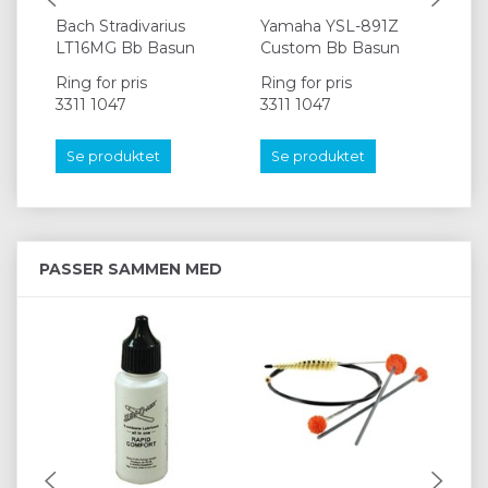
Bach Stradivarius
Yamaha YSL-891Z
Ya
LT16MG Bb Basun
Custom Bb Basun
Cu
Ring for pris
Ring for pris
Rin
3311 1047
3311 1047
33
Se produktet
Se produktet
S
PASSER SAMMEN MED