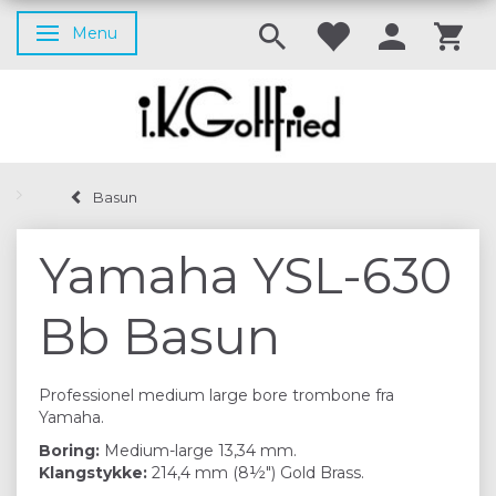
Menu
Skifte navigation
Basun
Yamaha YSL-630
Bb Basun
Professionel medium large bore trombone fra
Yamaha.
Boring:
Medium-large 13,34 mm.
Klangstykke:
214,4 mm (8½") Gold Brass.