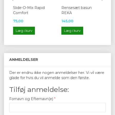
Slide-O-Mix Rapid
Rensesæt basun
Br
Comfort
REKA
øv
75,00
145,00
61
Læg i kurv
Læg i kurv
L
ANMELDELSER
Der er endnu ikke nogen anmeldelser her. Vi vil være
glade for hvis du vil anmelde som den første.
Tilføj anmeldelse:
Fornavn og Efternavn(e)