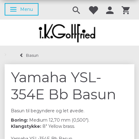
Menu
Skifte navigation
Basun
Yamaha YSL-
354E Bb Basun
Basun til begyndere og let øvede.
Boring:
Medium 12,70 mm (0,500").
Klangstykke:
8" Yellow brass.
Yamaha YSL-354E Bb Basun.