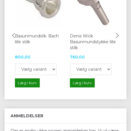
Basunmundstk. Bach
Denis Wick
Ba
lille stilk
Basunmundstykke lille
Sch
stilk
800,00
760,00
80
Læg i kurv
Læg i kurv
L
ANMELDELSER
Der er endnu ikke nogen anmeldelser her. Vi vil være