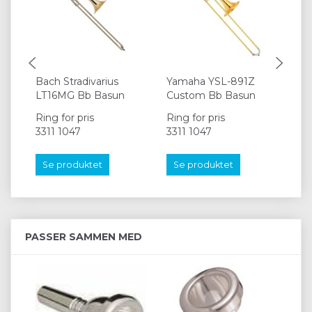
Bach Stradivarius
Yamaha YSL-891Z
Bac
LT16MG Bb Basun
Custom Bb Basun
Bb
Ring for pris
Ring for pris
Rin
3311 1047
3311 1047
33
Se produktet
Se produktet
S
PASSER SAMMEN MED