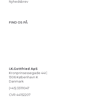
Nyhedsbrev
FIND OS PÅ
i.K.Gottfried ApS
Kronprinsessegade 44C
1306 København K
Danmark
(+45) 33111047
CVR 44152207