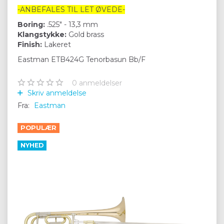
-ANBEFALES TIL LET ØVEDE-
Boring:
.525" - 13,3 mm
Klangstykke:
Gold brass
Finish:
Lakeret
Eastman ETB424G Tenorbasun Bb/F
0
anmeldelser
Skriv anmeldelse
Fra:
Eastman
POPULÆR
NYHED