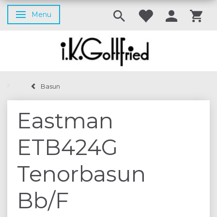
Menu
Skifte navigation
Basun
Eastman
ETB424G
Tenorbasun
Bb/F