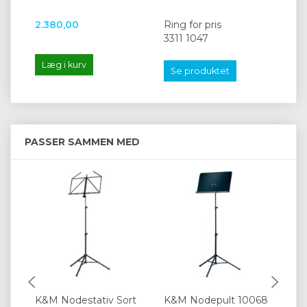
2.380,00
Ring for pris
11
3311 1047
Læg i kurv
L
Se produktet
PASSER SAMMEN MED
K&M Nodestativ Sort
K&M Nodepult 10068
i.K