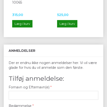
10065
Ge
No
315,00
525,00
30
Læg i kurv
Læg i kurv
L
ANMELDELSER
Der er endnu ikke nogen anmeldelser her. Vi vil være
glade for hvis du vil anmelde som den første.
Tilføj anmeldelse:
Fornavn og Efternavn(e)
Bedømmelse