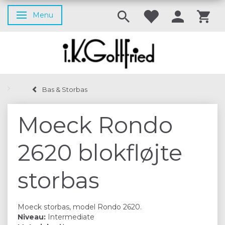
Menu
Skifte navigation
Bas & Storbas
Moeck Rondo
2620 blokfløjte
storbas
Moeck storbas, model Rondo 2620.
Niveau:
Intermediate