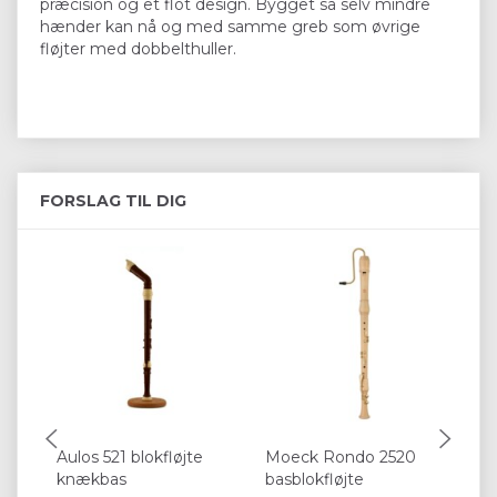
præcision og et flot design. Bygget så selv mindre
hænder kan nå og med samme greb som øvrige
fløjter med dobbelthuller.
FORSLAG TIL DIG
Aulos 521 blokfløjte
Moeck Rondo 2520
Mo
knækbas
basblokfløjte
bl