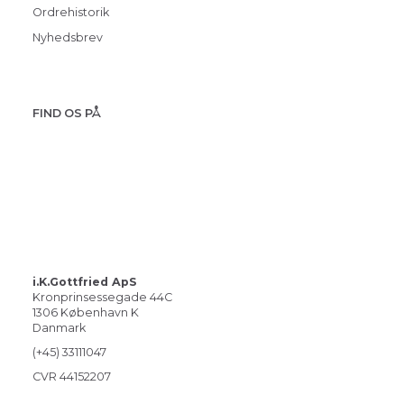
Ordrehistorik
Nyhedsbrev
FIND OS PÅ
i.K.Gottfried ApS
Kronprinsessegade 44C
1306 København K
Danmark
(+45) 33111047
CVR 44152207