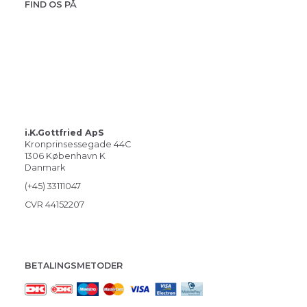
FIND OS PÅ
i.K.Gottfried ApS
Kronprinsessegade 44C
1306 København K
Danmark
(+45) 33111047
CVR 44152207
BETALINGSMETODER