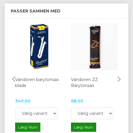
PASSER SAMMEN MED
Vandoren barytonsax
Vandoren ZZ
BG
blade
Barytonsax
lig
340,00
68,00
33
Læg i kurv
Læg i kurv
L