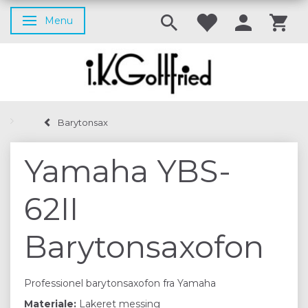
Menu
Skifte navigation
Barytonsax
Yamaha YBS-
62II
Barytonsaxofon
Professionel barytonsaxofon fra Yamaha
Materiale:
Lakeret messing