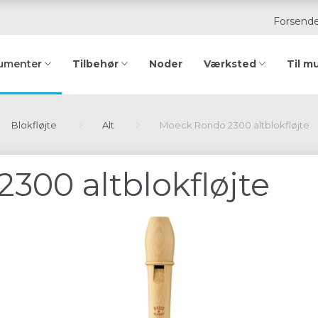
Forsende
Tilbehør
Noder
Værksted
Til m
rumenter
Blokfløjte
Alt
Moeck Rondo 2300 altblokfløjte
300 altblokfløjte