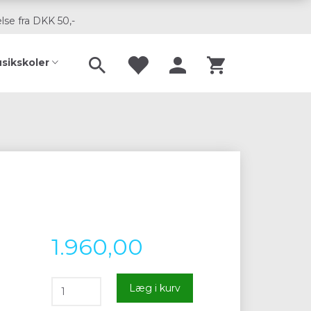
lse fra DKK 50,-
usikskoler
1.960,00
Læg i kurv