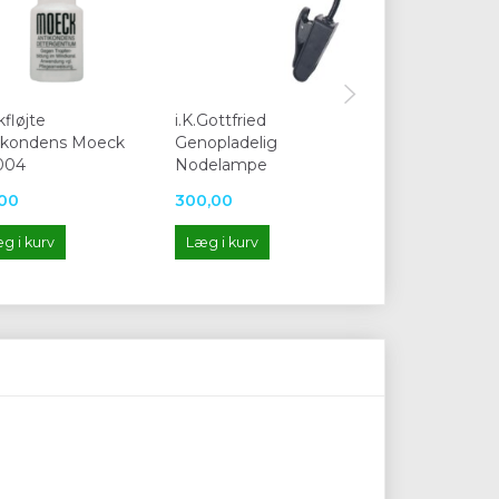
kfløjte
i.K.Gottfried
Nilton Nodek
ikondens Moeck
Genopladelig
004
Nodelampe
00
300,00
40,00
g i kurv
Læg i kurv
Læg i kurv