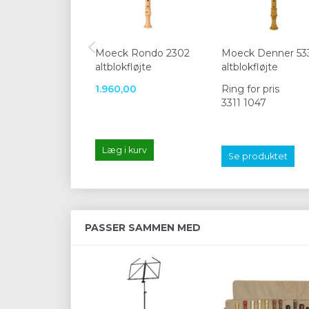
Moeck Rondo 2302
Moeck Denner 53
altblokfløjte
altblokfløjte
1.960,00
Ring for pris
3311 1047
Læg i kurv
Se produktet
PASSER SAMMEN MED