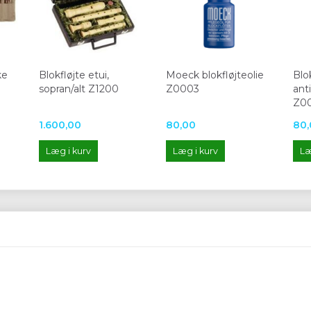
ke
Blokfløjte etui,
Moeck blokfløjteolie
Blo
sopran/alt Z1200
Z0003
ant
Z0
1.600,00
80,00
80,
Læg i kurv
Læg i kurv
Læ