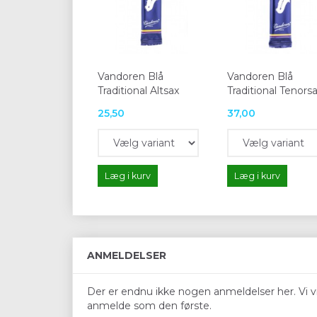
Vandoren Blå
Vandoren Blå
Traditional Altsax
Traditional Tenors
25,50
37,00
Læg i kurv
Læg i kurv
ANMELDELSER
Der er endnu ikke nogen anmeldelser her. Vi vil
anmelde som den første.