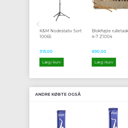
K&M Nodestativ Sort
Blokfløjte rulletas
10065
4-7 Z1004
315,00
690,00
Læg i kurv
Læg i kurv
ANDRE KØBTE OGSÅ