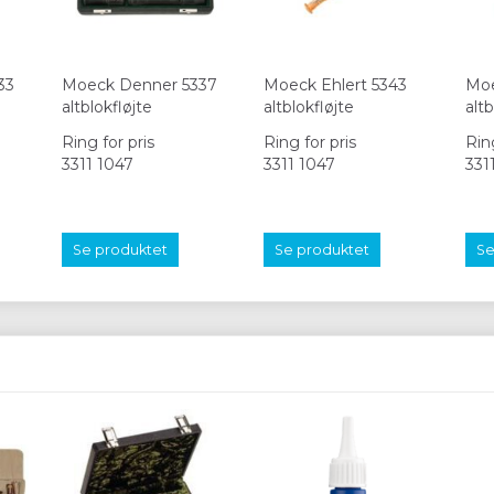
33
Moeck Denner 5337
Moeck Ehlert 5343
Moe
altblokfløjte
altblokfløjte
altb
Ring for pris
Ring for pris
Ring
3311 1047
3311 1047
331
Se produktet
Se produktet
Se