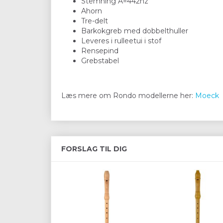
Stemning A=442hz
Ahorn
Tre-delt
Barkokgreb med dobbelthuller
Leveres i rulleetui i stof
Rensepind
Grebstabel
Læs mere om Rondo modellerne her:
Moeck
FORSLAG TIL DIG