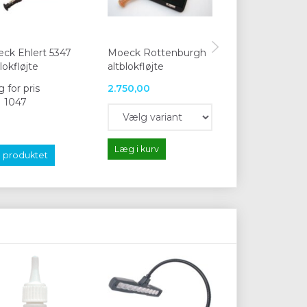
ck Ehlert 5347
Moeck Rottenburgh
Moeck Stanesb
lokfløjte
altblokfløjte
altblokfløjte
 for pris
2.750,00
10.480,00
1 1047
Læg i kurv
Læg i kurv
 produktet