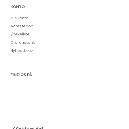
KONTO
Min konto
Adressebog
Ønskeliste
Ordrehistorik
Nyhedsbrev
FIND OS PÅ
i.K.Gottfried ApS