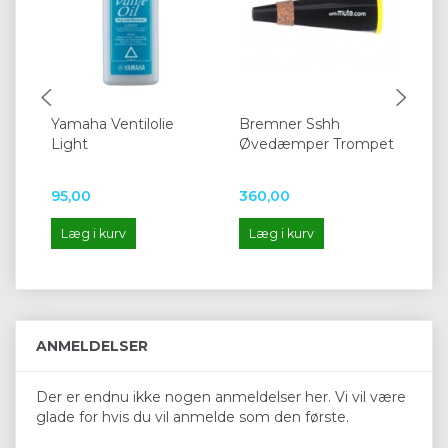
Yamaha Ventilolie
Bremner Sshh
De
Light
Øvedæmper Trompet
Cu
95,00
360,00
53
Læg i kurv
Læg i kurv
L
ANMELDELSER
Der er endnu ikke nogen anmeldelser her. Vi vil være
glade for hvis du vil anmelde som den første.