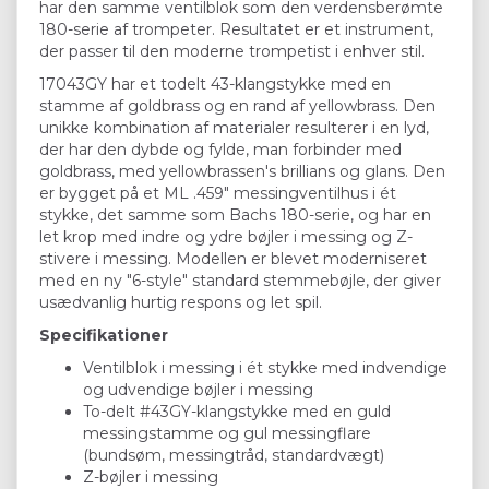
har den samme ventilblok som den verdensberømte
180-serie af trompeter. Resultatet er et instrument,
der passer til den moderne trompetist i enhver stil.
17043GY har et todelt 43-klangstykke med en
stamme af goldbrass og en rand af yellowbrass. Den
unikke kombination af materialer resulterer i en lyd,
der har den dybde og fylde, man forbinder med
goldbrass, med yellowbrassen's brillians og glans. Den
er bygget på et ML .459" messingventilhus i ét
stykke, det samme som Bachs 180-serie, og har en
let krop med indre og ydre bøjler i messing og Z-
stivere i messing. Modellen er blevet moderniseret
med en ny "6-style" standard stemmebøjle, der giver
usædvanlig hurtig respons og let spil.
Specifikationer
Ventilblok i messing i ét stykke med indvendige
og udvendige bøjler i messing
To-delt #43GY-klangstykke med en guld
messingstamme og gul messingflare
(bundsøm, messingtråd, standardvægt)
Z-bøjler i messing