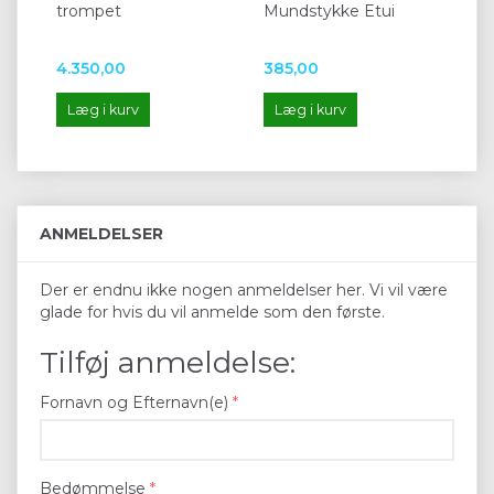
trompet
Mundstykke Etui
Mu
læd
4.350,00
385,00
12
Læg i kurv
Læg i kurv
L
ANMELDELSER
Der er endnu ikke nogen anmeldelser her. Vi vil være
glade for hvis du vil anmelde som den første.
Tilføj anmeldelse:
Fornavn og Efternavn(e)
Bedømmelse