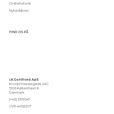
Ordrehistorik
Nyhedsbrev
FIND OS PÅ
i.K.Gottfried ApS
Kronprinsessegade 44C
1306 København K
Danmark
(+45) 33111047
CVR 44152207