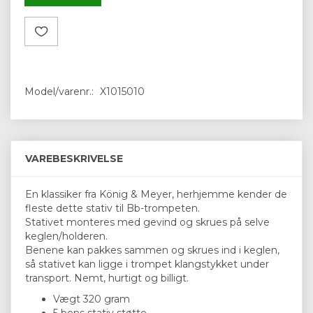
Model/varenr.:
X1015010
VAREBESKRIVELSE
En klassiker fra König & Meyer, herhjemme kender de
fleste dette stativ til Bb-trompeten.
Stativet monteres med gevind og skrues på selve
keglen/holderen.
Benene kan pakkes sammen og skrues ind i keglen,
så stativet kan ligge i trompet klangstykket under
transport. Nemt, hurtigt og billigt.
Vægt 320 gram
5 bens stativ støtte