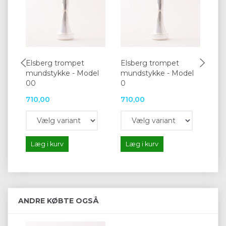
Elsberg trompet
Elsberg trompet
El
mundstykke - Model
mundstykke - Model
mu
00
0
710,00
710,00
71
Læg i kurv
Læg i kurv
L
ANDRE KØBTE OGSÅ