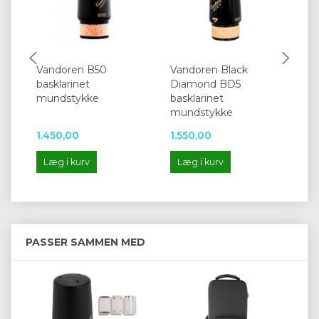
Vandoren B50
Vandoren Black
Se
basklarinet
Diamond BD5
bas
mundstykke
basklarinet
mu
mundstykke
1.450,00
1.550,00
1.
Læg i kurv
Læg i kurv
L
PASSER SAMMEN MED