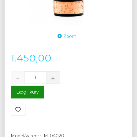
Zoom
1.450,00
Læg i kurv
Model/varenr.:
M104020