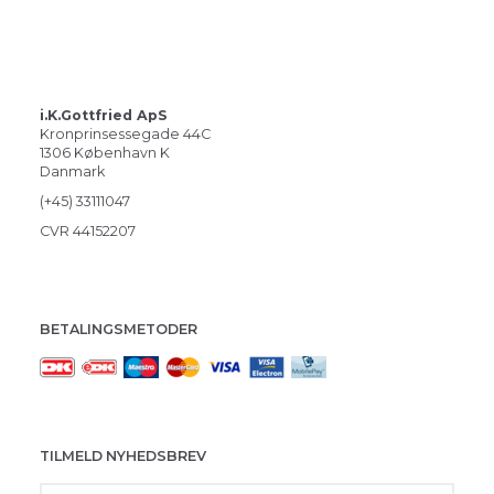
i.K.Gottfried ApS
Kronprinsessegade 44C
1306 København K
Danmark
(+45) 33111047
CVR 44152207
BETALINGSMETODER
TILMELD NYHEDSBREV
Email-