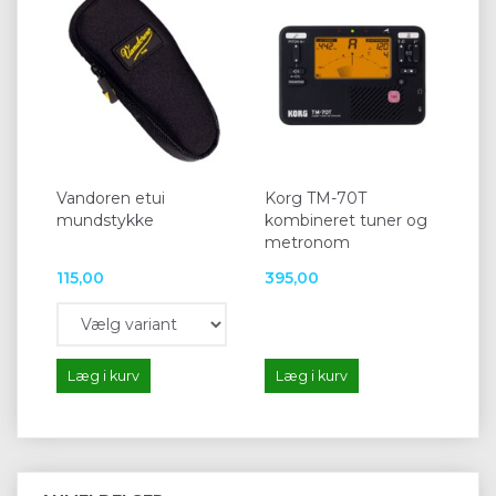
Vandoren etui
Korg TM-70T
mundstykke
kombineret tuner og
metronom
115,00
395,00
Læg i kurv
Læg i kurv