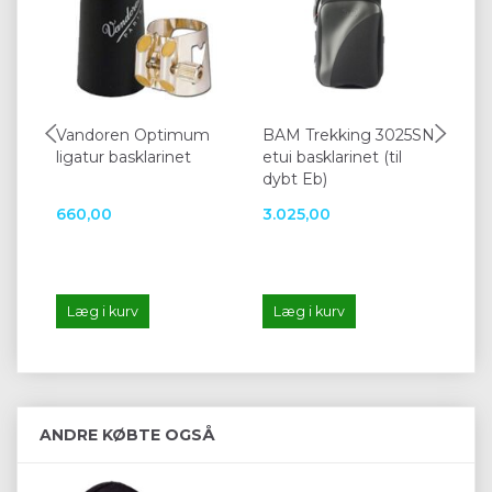
Vandoren Optimum
BAM Trekking 3025SN
Va
ligatur basklarinet
etui basklarinet (til
Mi
dybt Eb)
lod
660,00
3.025,00
22
Læg i kurv
Læg i kurv
L
ANDRE KØBTE OGSÅ