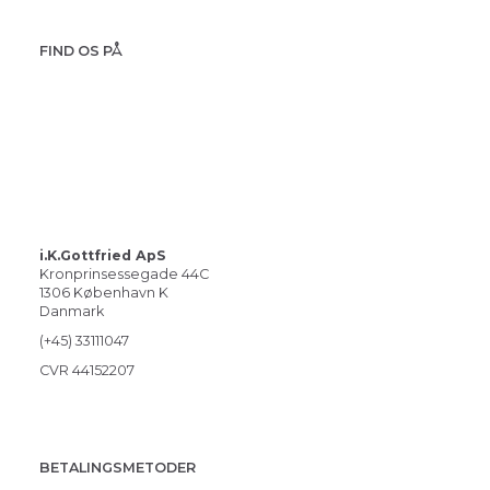
FIND OS PÅ
i.K.Gottfried ApS
Kronprinsessegade 44C
1306 København K
Danmark
(+45) 33111047
CVR 44152207
BETALINGSMETODER