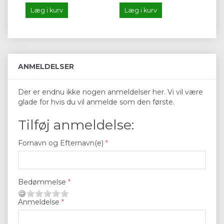
Læg i kurv
Læg i kurv
L
ANMELDELSER
Der er endnu ikke nogen anmeldelser her. Vi vil være
glade for hvis du vil anmelde som den første.
Tilføj anmeldelse:
Fornavn og Efternavn(e)
Bedømmelse
Anmeldelse