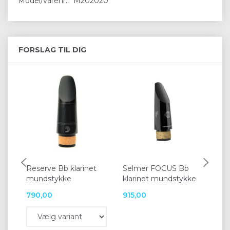
Model/varenr.:
M202020
FORSLAG TIL DIG
Reserve Bb klarinet
Selmer FOCUS Bb
Va
mundstykke
klarinet mundstykke
kl
790,00
915,00
84