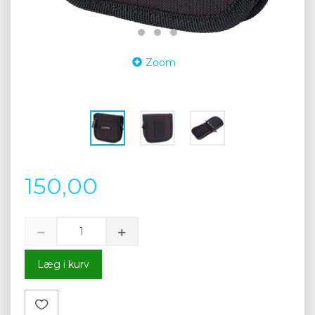
Zoom
150,00
Læg i kurv