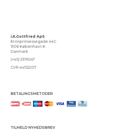
i.K.Gottfried ApS
Kronprinsessegade 44C
1306 København K
Danmark
(+45) 33111047
CVR 44152207
BETALINGSMETODER
TILMELD NYHEDSBREV