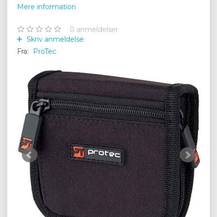
Mere information
0
anmeldelser
Skriv anmeldelse
Fra:
ProTec