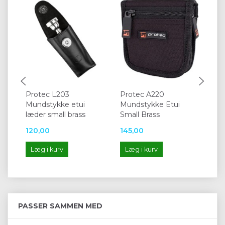
Protec L203
Protec A220
Pr
Mundstykke etui
Mundstykke Etui
Mu
læder small brass
Small Brass
120,00
145,00
26
Læg i kurv
Læg i kurv
L
PASSER SAMMEN MED