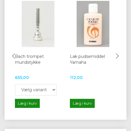
Bach trompet
Lak pudsemiddel
Pr
mundstykke
Yamaha
Dæ
Tr
655,00
112,00
29
Læg i kurv
Læg i kurv
L