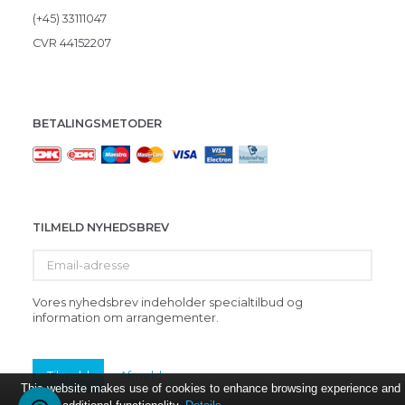
(+45) 33111047
CVR 44152207
BETALINGSMETODER
TILMELD NYHEDSBREV
Email-
adresse
Vores nyhedsbrev indeholder specialtilbud og
information om arrangementer.
Tilmeld
Afmeld
This website makes use of cookies to enhance browsing experience and