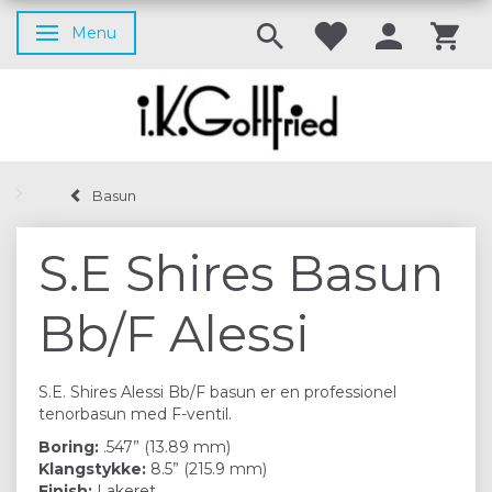
Menu
Skifte navigation
Basun
S.E Shires Basun
Bb/F Alessi
S.E. Shires Alessi Bb/F basun er en professionel
tenorbasun med F-ventil.
Boring:
.547” (13.89 mm)
Klangstykke:
8.5” (215.9 mm)
Finish:
Lakeret