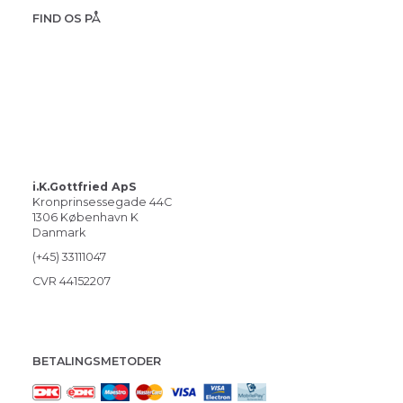
FIND OS PÅ
i.K.Gottfried ApS
Kronprinsessegade 44C
1306 København K
Danmark
(+45) 33111047
CVR 44152207
BETALINGSMETODER