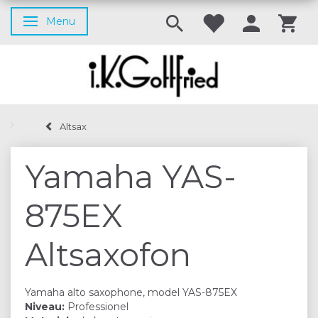
Menu
Skifte navigation
Altsax
Yamaha YAS-
875EX
Altsaxofon
Yamaha alto saxophone, model YAS-875EX
Niveau:
Professionel