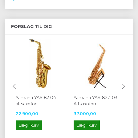
FORSLAG TIL DIG
Yamaha YAS-62 04
Yamaha YAS-82Z 03
Ya
altsaxofon
Altsaxofon
al
22.900,00
37.000,00
24
Læg i kurv
Læg i kurv
L