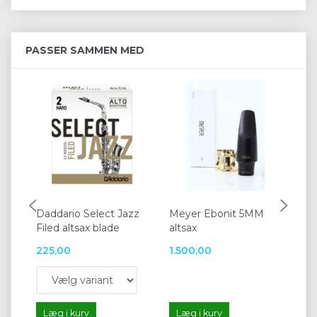
PASSER SAMMEN MED
Daddario Select Jazz
Meyer Ebonit 5MM
BG
Filed altsax blade
altsax
og
225,00
1.500,00
12
Læg i kurv
Læg i kurv
L