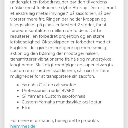
undergået en forbedring, der gør den til verdens
måske mest funktionelle dybe Bb-klap. Der er fjernet
et ekstra lag metal i "svinget" på saxofonen, så den
vibrerer mere frit. Ringen der holder kroppen og
klangstykket på plads, er fæstnet 2 steder, for at
forbedre kontakten mellem de to dele. Dette
resulterer i en forbedret projektion og en større
letblæselighed. Oktavklappen er forbedret med et
kugleled, der giver en hurtigere og mere smidig
aktion og den bøsning der modtager halsen,
transmitterer vibrationerne fra hals og mundstykke,
langt bedre. Slutteligt medfølger en superletvægts
custom etui med en skulderrem, så man har flere
muligheder for at transportere sin saxofon.
Yamaha Custom altsaxofon
Professionel model 875EX
G1 Yamaha Custom saxofonhals
Custom Yamaha mundstykke og ligatur
Etui
For mere information, besøg dette produkts
hjemmeside
.