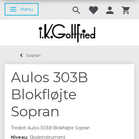
Menu
Skifte navigation
Sopran
Aulos 303B
Blokfløjte
Sopran
Tredelt Aulos 303B Blokfløjte Sopran
Niveau:
Skoleinstrument