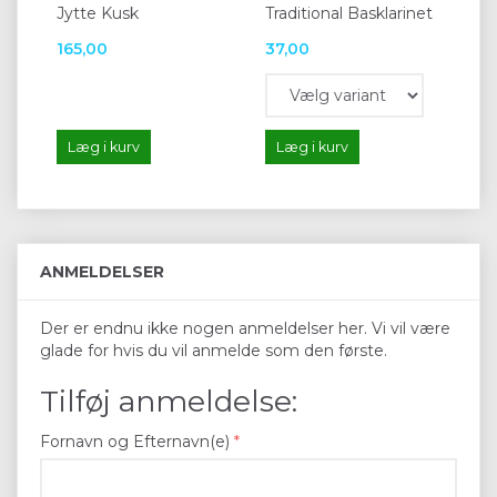
Jytte Kusk
Traditional Basklarinet
165,00
37,00
50
Læg i kurv
Læg i kurv
L
ANMELDELSER
Der er endnu ikke nogen anmeldelser her. Vi vil være
glade for hvis du vil anmelde som den første.
Tilføj anmeldelse:
Fornavn og Efternavn(e)