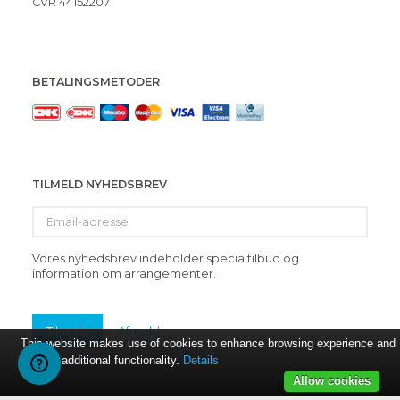
CVR 44152207
BETALINGSMETODER
TILMELD NYHEDSBREV
Email-
adresse
Vores nyhedsbrev indeholder specialtilbud og
information om arrangementer.
Tilmeld
Afmeld
This website makes use of cookies to enhance browsing experience and
provide additional functionality.
Details
Allow cookies