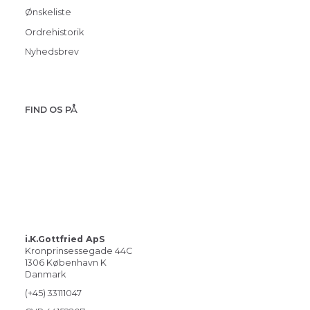
Ønskeliste
Ordrehistorik
Nyhedsbrev
FIND OS PÅ
i.K.Gottfried ApS
Kronprinsessegade 44C
1306 København K
Danmark
(+45) 33111047