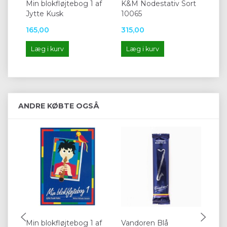
Min blokfløjtebog 1 af
K&M Nodestativ Sort
K&
Jytte Kusk
10065
ma
165,00
315,00
30
Læg i kurv
Læg i kurv
L
ANDRE KØBTE OGSÅ
Min blokfløjtebog 1 af
Vandoren Blå
Va