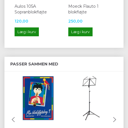
Aulos 105A
Moeck Flauto 1
Fla
Sopranblokfløjte
blokfløjte
120,00
250,00
34
Læg i kurv
Læg i kurv
L
PASSER SAMMEN MED